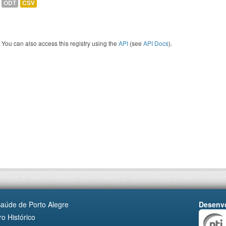
ODT
CSV
You can also access this registry using the
API
(see
API Docs
).
Saúde de Porto Alegre
Desenvo
o Histórico