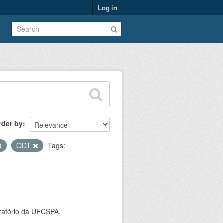
Log in
rder by
ODT
Tags:
oratório da UFCSPA.