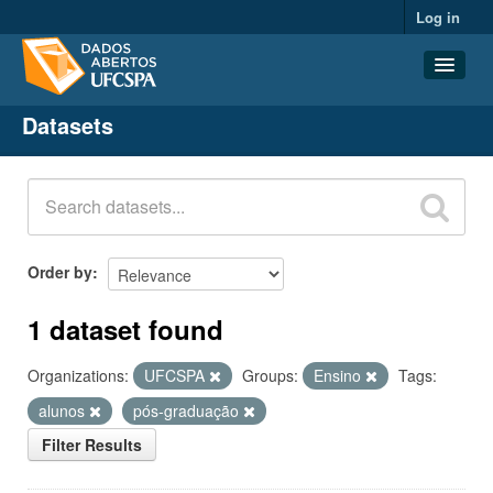
Log in
Datasets
Datasets
Organizations
Groups
About
Order by
1 dataset found
Organizations:
UFCSPA
Groups:
Ensino
Tags:
alunos
pós-graduação
Filter Results