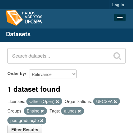
Log in
Datasets
Datasets
Organizations
Groups
About
Order by
1 dataset found
Licenses:
Other (Open)
Organizations:
UFCSPA
Groups:
Ensino
Tags:
alunos
pós-graduação
Filter Results