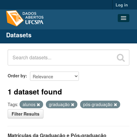
Log in
Datasets
Datasets
Organizations
Groups
About
Order by
1 dataset found
Tags:
alunos
graduação
pós-graduação
Filter Results
Matrículas da Graduação e Pós-graduação