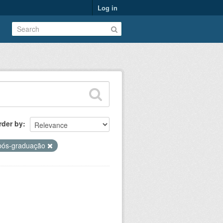
Log in
rder by
pós-graduação