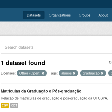
Datasets
Organizations
Groups
About
1 dataset found
O
Licenses:
Other (Open)
Tags:
alunos
graduação
Matrículas da Graduação e Pós-graduação
Relação de matrículas de graduação e pós-graduação da UFCSPA.
CSV
ODT