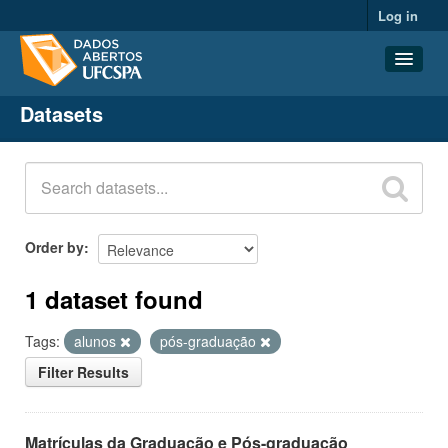
Log in
Datasets
Datasets
Organizations
Groups
About
Order by
1 dataset found
Tags:
alunos
pós-graduação
Filter Results
Matrículas da Graduação e Pós-graduação