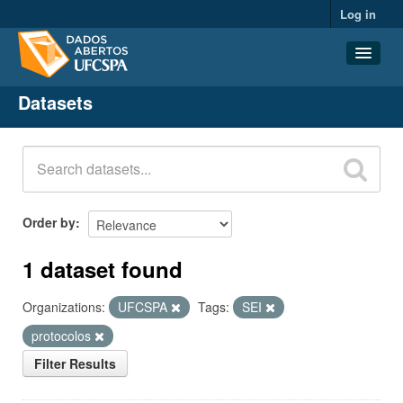
Log in
Datasets
Datasets
Organizations
Groups
About
Order by
1 dataset found
Organizations:
UFCSPA
Tags:
SEI
protocolos
Filter Results