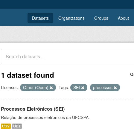
Datasets
Organizations
Groups
About
1 dataset found
O
Licenses:
Other (Open)
Tags:
SEI
processos
Processos Eletrônicos (SEI)
Relação de processos eletrônicos da UFCSPA.
CSV
ODT