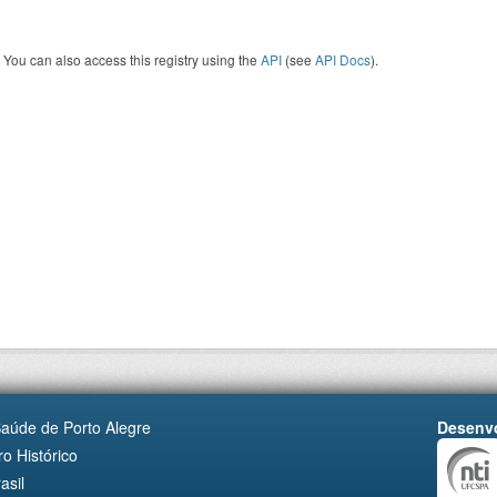
You can also access this registry using the
API
(see
API Docs
).
Saúde de Porto Alegre
Desenvo
o Histórico
asil