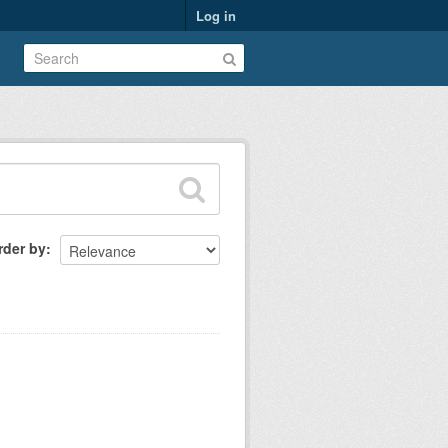
Log in
rder by