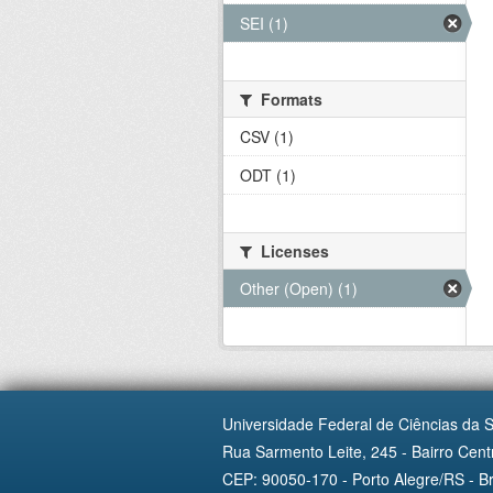
SEI (1)
Formats
CSV (1)
ODT (1)
Licenses
Other (Open) (1)
Universidade Federal de Ciências da 
Rua Sarmento Leite, 245 - Bairro Centr
CEP: 90050-170 - Porto Alegre/RS - Br