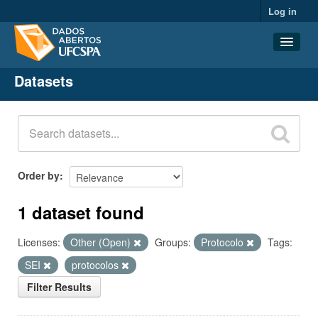
Log in
Datasets
Datasets
Organizations
Groups
About
Order by
1 dataset found
Licenses:
Other (Open)
Groups:
Protocolo
Tags:
SEI
protocolos
Filter Results