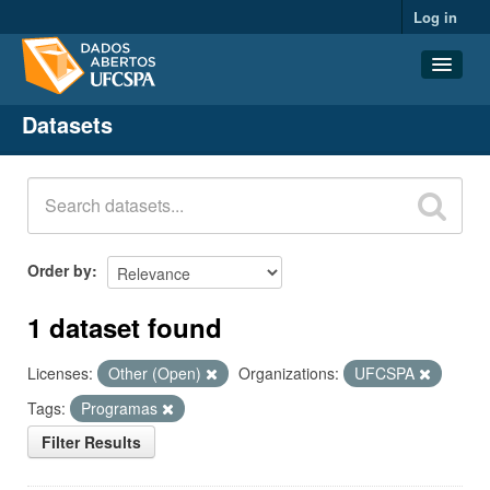
Log in
Datasets
Datasets
Organizations
Groups
About
Order by
1 dataset found
Licenses:
Other (Open)
Organizations:
UFCSPA
Tags:
Programas
Filter Results