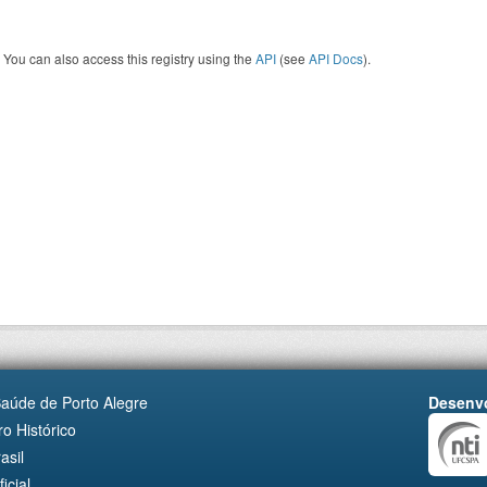
You can also access this registry using the
API
(see
API Docs
).
Saúde de Porto Alegre
Desenvo
o Histórico
asil
cial