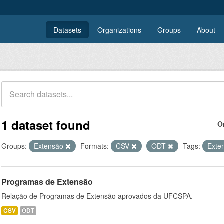
Datasets
Organizations
Groups
About
1 dataset found
O
Groups:
Extensão
Formats:
CSV
ODT
Tags:
Exte
Programas de Extensão
Relação de Programas de Extensão aprovados da UFCSPA.
CSV
ODT