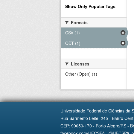
Show Only Popular Tags
Formats
CSV (1)
ODT (1)
Licenses
Other (Open) (1)
Universidade Federal de Ciências da 
Rua Sarmento Leite, 245 - Bairro Centr
CEP: 90050-170 - Porto Alegre/RS - Br
facebook.com/UFCSPA - @UFCSPA_ofi