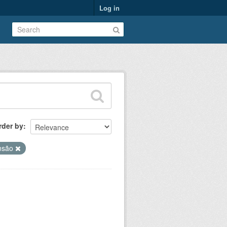
Log in
rder by
nsão