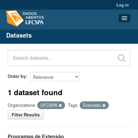
Log in
Datasets
Datasets
Organizations
Groups
About
Order by
1 dataset found
Organizations:
UFCSPA
Tags:
Extensão
Filter Results
Programas de Extensão