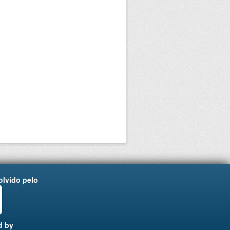
lvido pelo
d by