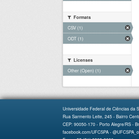
Formats
CSV (1)
ODT (1)
Licenses
Other (Open) (1)
Universidade Federal de Ciências da 
Rua Sarmento Leite, 245 - Bairro Centr
CEP: 90050-170 - Porto Alegre/RS - Br
facebook.com/UFCSPA - @UFCSPA_ofi