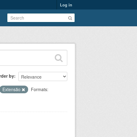
Log in
rder by
Extensão
Formats: