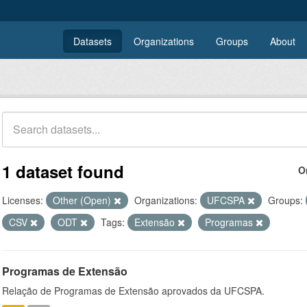
Datasets
Organizations
Groups
About
1 dataset found
O
Licenses:
Other (Open)
Organizations:
UFCSPA
Groups:
CSV
ODT
Tags:
Extensão
Programas
Programas de Extensão
Relação de Programas de Extensão aprovados da UFCSPA.