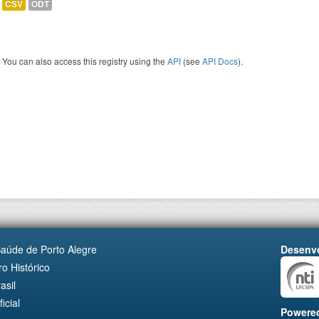
CSV
ODT
You can also access this registry using the
API
(see
API Docs
).
Saúde de Porto Alegre
Desenvo
o Histórico
asil
cial
Powere