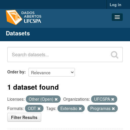
Log in
Datasets
Datasets
Organizations
Groups
About
Order by
1 dataset found
Licenses:
Other (Open)
Organizations:
UFCSPA
Formats:
ODT
Tags:
Extensão
Programas
Filter Results