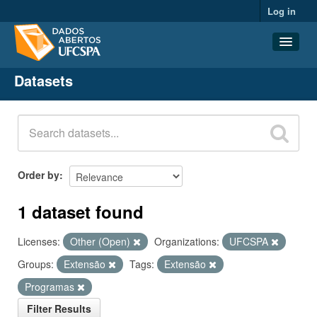
Log in
Datasets
Datasets
Organizations
Groups
About
Order by
1 dataset found
Licenses:
Other (Open)
Organizations:
UFCSPA
Groups:
Extensão
Tags:
Extensão
Programas
Filter Results