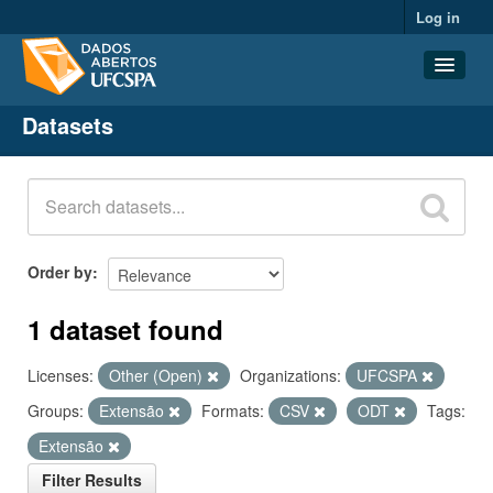
Log in
Datasets
Datasets
Organizations
Groups
About
Order by
1 dataset found
Licenses:
Other (Open)
Organizations:
UFCSPA
Groups:
Extensão
Formats:
CSV
ODT
Tags:
Extensão
Filter Results