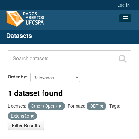
Log in
Datasets
Datasets
Organizations
Groups
About
Order by
1 dataset found
Licenses:
Other (Open)
Formats:
ODT
Tags:
Extensão
Filter Results