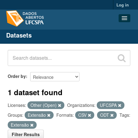
Log in
Datasets
Datasets
Organizations
Groups
About
Order by
1 dataset found
Licenses:
Other (Open)
Organizations:
UFCSPA
Groups:
Extensão
Formats:
CSV
ODT
Tags:
Extensão
Filter Results