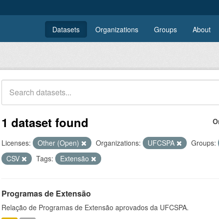
Datasets
Organizations
Groups
About
1 dataset found
O
Licenses:
Other (Open)
Organizations:
UFCSPA
Groups:
CSV
Tags:
Extensão
Programas de Extensão
Relação de Programas de Extensão aprovados da UFCSPA.