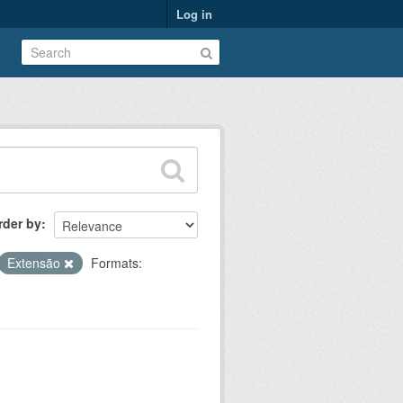
Log in
rder by
Extensão
Formats: