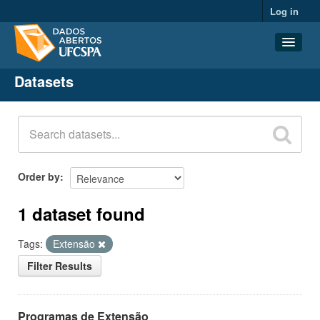
Log in
Datasets
Datasets
Organizations
Groups
About
Order by
1 dataset found
Tags:
Extensão
Filter Results
Programas de Extensão