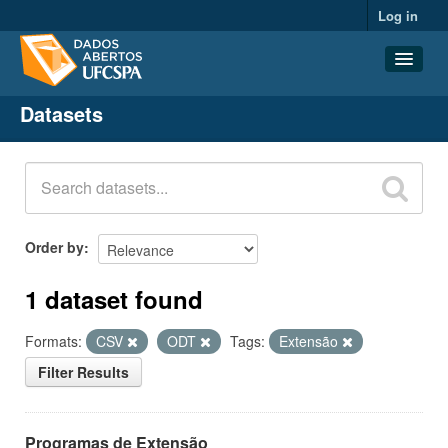
Log in
Datasets
Datasets
Organizations
Groups
About
Order by
1 dataset found
Formats:
CSV
ODT
Tags:
Extensão
Filter Results
Programas de Extensão