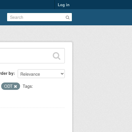
Log in
rder by
ODT
Tags: