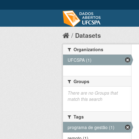
Datasets
Organizations
UFCSPA (1)
Groups
There are no Groups that
match this search
Tags
programa de gestão (1)
remoto (1)