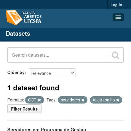
Log in
Datasets
Datasets
Organizations
Groups
About
Order by
1 dataset found
Formats:
ODT
Tags:
servidores
teletrabalho
Filter Results
Servidores em Programa de Gestão