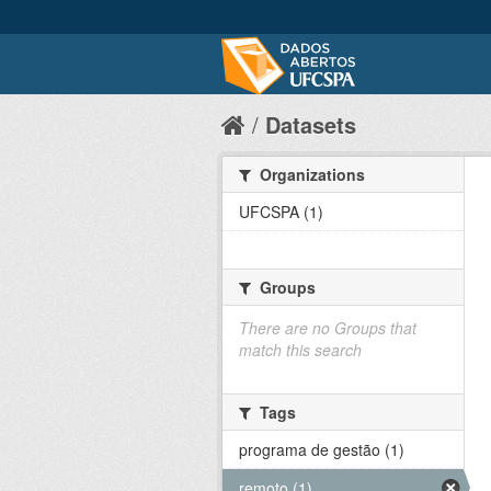
Datasets
Organizations
UFCSPA (1)
Groups
There are no Groups that
match this search
Tags
programa de gestão (1)
remoto (1)