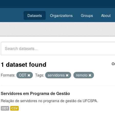
Datasets
Organizations
Groups
About
1 dataset found
O
Formats:
ODT
Tags:
servidores
remoto
Servidores em Programa de Gestão
Relação de servidores no programa de gestão da UFCSPA.
ODT
CSV