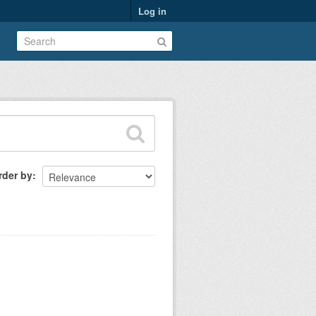
Log in
rder by