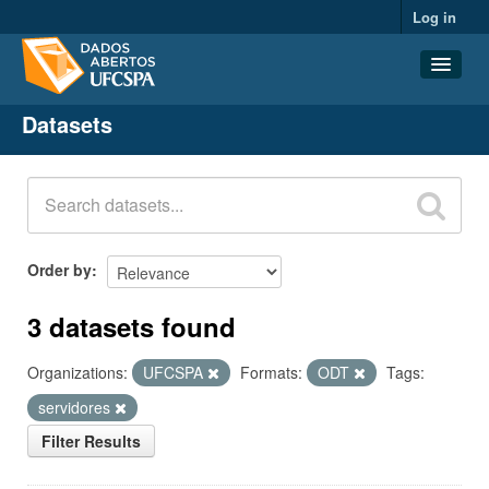
Log in
Datasets
Datasets
Organizations
Groups
About
Order by
3 datasets found
Organizations:
UFCSPA
Formats:
ODT
Tags:
servidores
Filter Results