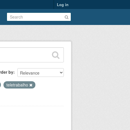
Log in
rder by
teletrabalho