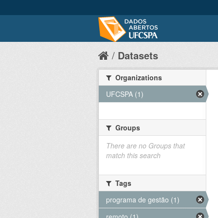
Datasets
Organizations
UFCSPA (1)
Groups
There are no Groups that
match this search
Tags
programa de gestão (1)
remoto (1)