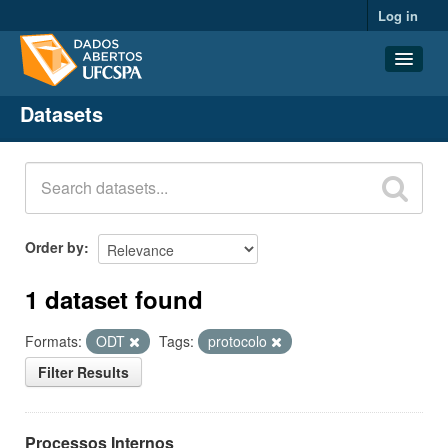
Log in
Datasets
Datasets
Organizations
Groups
About
Order by
1 dataset found
Formats:
ODT
Tags:
protocolo
Filter Results
Processos Internos