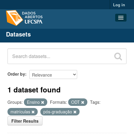
Log in
Datasets
Datasets
Organizations
Groups
About
Order by
1 dataset found
Groups:
Ensino
Formats:
ODT
Tags:
matrículas
pós-graduação
Filter Results