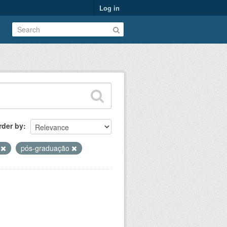
Log in
rder by
s
pós-graduação