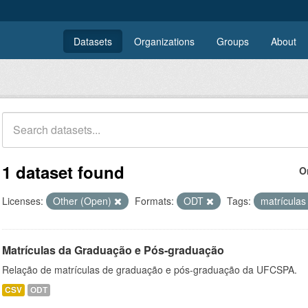
Datasets
Organizations
Groups
About
1 dataset found
O
Licenses:
Other (Open)
Formats:
ODT
Tags:
matrícula
Matrículas da Graduação e Pós-graduação
Relação de matrículas de graduação e pós-graduação da UFCSPA.
CSV
ODT