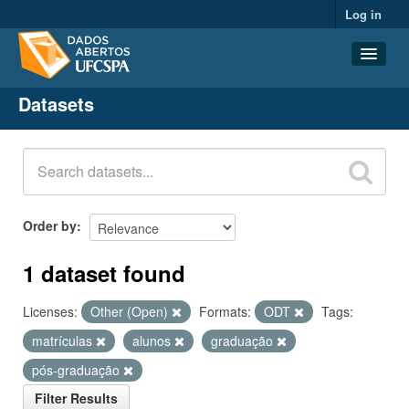
Log in
Datasets
Datasets
Organizations
Groups
About
Order by
1 dataset found
Licenses:
Other (Open)
Formats:
ODT
Tags:
matrículas
alunos
graduação
pós-graduação
Filter Results