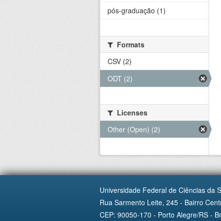
pós-graduação (1)
Formats
CSV (2)
ODT (2)
Licenses
Other (Open) (2)
Universidade Federal de Ciências da 
Rua Sarmento Leite, 245 - Bairro Centr
CEP: 90050-170 - Porto Alegre/RS - Br