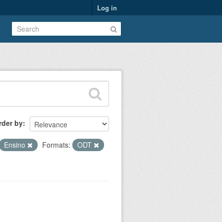
Log in
rder by
Ensino
Formats:
ODT