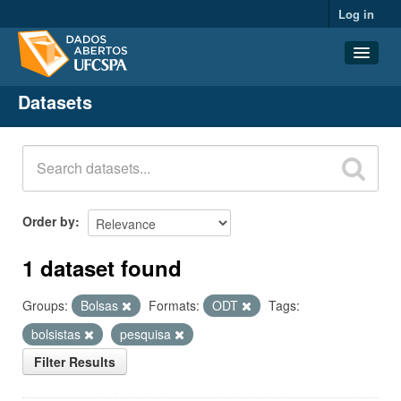
Log in
Datasets
Datasets
Organizations
Groups
About
Order by
1 dataset found
Groups:
Bolsas
Formats:
ODT
Tags:
bolsistas
pesquisa
Filter Results