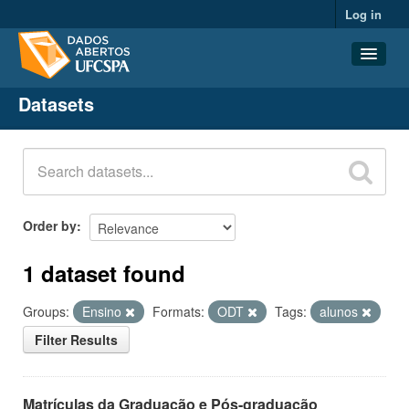
Log in
Datasets
Datasets
Organizations
Groups
About
Order by
1 dataset found
Groups:
Ensino
Formats:
ODT
Tags:
alunos
Filter Results
Matrículas da Graduação e Pós-graduação