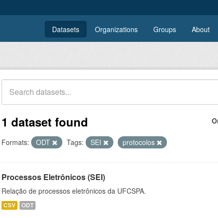
Datasets
Organizations
Groups
About
1 dataset found
O
Formats:
ODT
Tags:
SEI
protocolos
Processos Eletrônicos (SEI)
Relação de processos eletrônicos da UFCSPA.
CSV
ODT