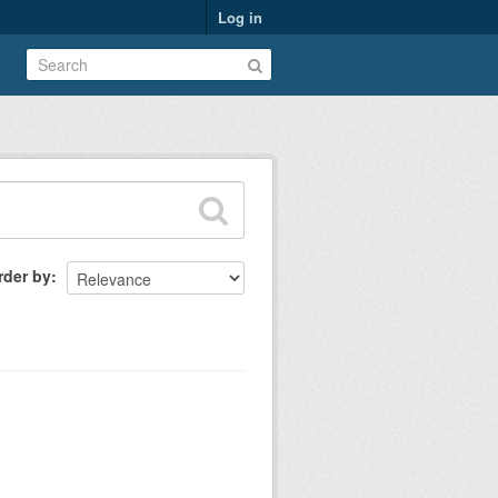
Log in
rder by