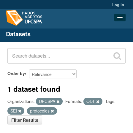
Log in
Datasets
Datasets
Organizations
Groups
About
Order by
1 dataset found
Organizations:
UFCSPA
Formats:
ODT
Tags:
SEI
protocolos
Filter Results