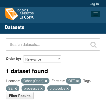
Log in
Datasets
Datasets
Organizations
Groups
About
Order by
1 dataset found
Licenses:
Other (Open)
Formats:
ODT
Tags:
SEI
processos
protocolos
Filter Results