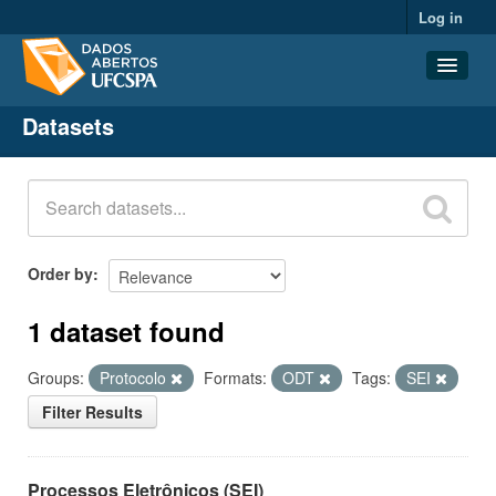
Log in
Datasets
Datasets
Organizations
Groups
About
Order by
1 dataset found
Groups:
Protocolo
Formats:
ODT
Tags:
SEI
Filter Results
Processos Eletrônicos (SEI)