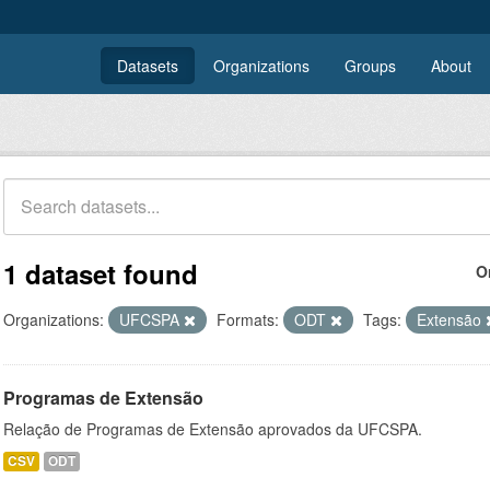
Datasets
Organizations
Groups
About
1 dataset found
O
Organizations:
UFCSPA
Formats:
ODT
Tags:
Extensão
Programas de Extensão
Relação de Programas de Extensão aprovados da UFCSPA.
CSV
ODT