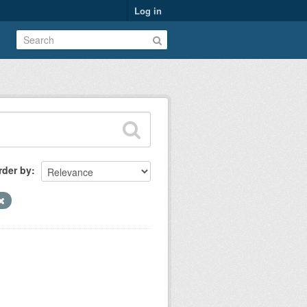
Log in
rder by