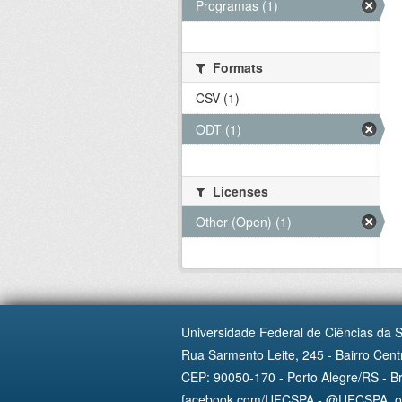
Programas (1)
Formats
CSV (1)
ODT (1)
Licenses
Other (Open) (1)
Universidade Federal de Ciências da 
Rua Sarmento Leite, 245 - Bairro Centr
CEP: 90050-170 - Porto Alegre/RS - Br
facebook.com/UFCSPA - @UFCSPA_ofi