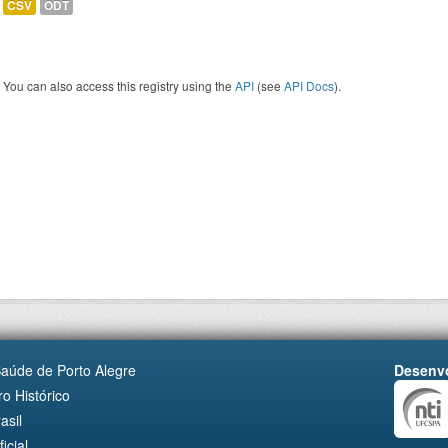
CSV
ODT
You can also access this registry using the
API
(see
API Docs
).
Saúde de Porto Alegre
Desenvo
o Histórico
asil
cial