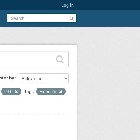
Log in
rder by
ODT
Tags:
Extensão