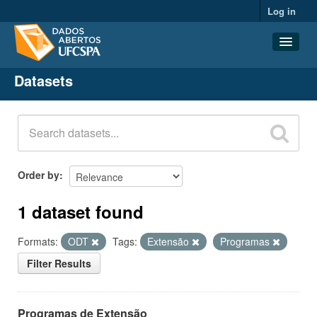
Log in
Datasets
Datasets
Organizations
Groups
About
Order by
1 dataset found
Formats:
ODT
Tags:
Extensão
Programas
Filter Results
Programas de Extensão