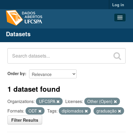
Log in
Datasets
Datasets
Organizations
Groups
About
Order by
1 dataset found
Organizations:
UFCSPA
Licenses:
Other (Open)
Formats:
ODT
Tags:
diplomados
graduação
Filter Results