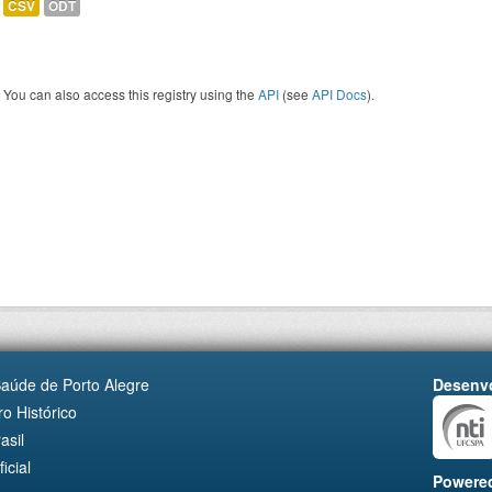
CSV
ODT
You can also access this registry using the
API
(see
API Docs
).
Saúde de Porto Alegre
Desenvo
o Histórico
asil
cial
Powere