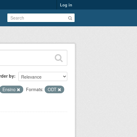
Log in
rder by
Ensino
Formats:
ODT