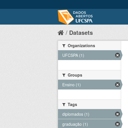
Datasets
Organizations
UFCSPA (1)
Groups
Ensino (1)
Tags
diplomados (1)
graduação (1)