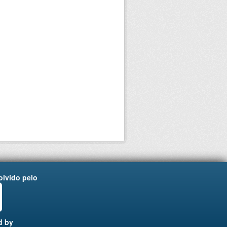
lvido pelo
d by