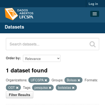
Log in
Datasets
Datasets
Organizations
Groups
About
Order by
1 dataset found
Organizations:
UFCSPA
Groups:
Bolsas
Formats:
ODT
Tags:
pesquisa
bolsistas
Filter Results