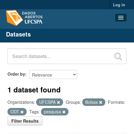
Log in
Datasets
Datasets
Organizations
Groups
About
Order by
1 dataset found
Organizations:
UFCSPA
Groups:
Bolsas
Formats:
ODT
Tags:
pesquisa
Filter Results