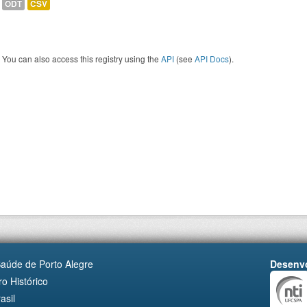
ODT
CSV
You can also access this registry using the
API
(see
API Docs
).
Saúde de Porto Alegre
Desenvo
o Histórico
asil