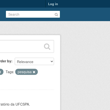
Log in
rder by
Tags:
pesquisa
oratório da UFCSPA.