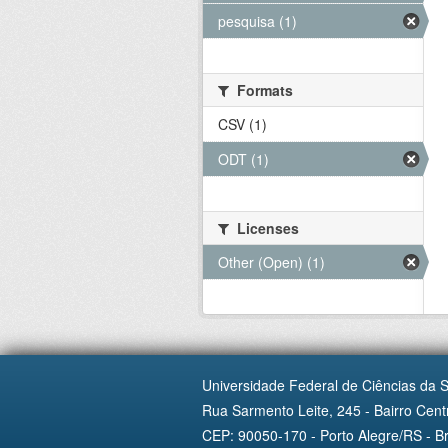
pesquisa (1)
Formats
CSV (1)
ODT (1)
Licenses
Other (Open) (1)
Universidade Federal de Ciências da 
Rua Sarmento Leite, 245 - Bairro Centr
CEP: 90050-170 - Porto Alegre/RS - Br