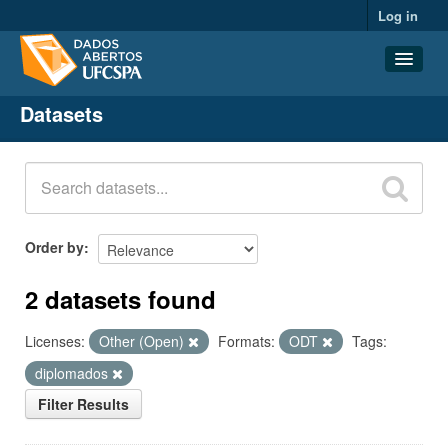
Log in
Datasets
Datasets
Organizations
Groups
About
Order by
2 datasets found
Licenses:
Other (Open)
Formats:
ODT
Tags:
diplomados
Filter Results