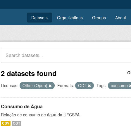
Datasets
Organizations
Groups
About
2 datasets found
O
Licenses:
Other (Open)
Formats:
ODT
Tags:
consumo
Consumo de Água
Relação de consumo de água da UFCSPA.
CSV
ODT