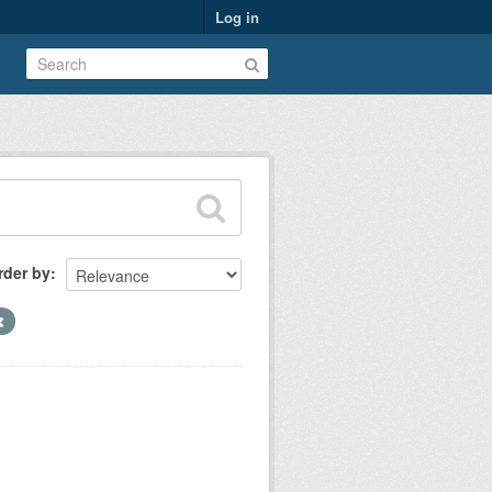
Log in
rder by