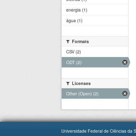
energia (1)
água (1)
Formats
CSV (2)
ODT (2)
Licenses
Other (Open) (2)
Universidade Federal de Ciências da 