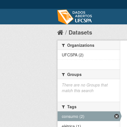
Datasets
Organizations
UFCSPA (2)
Groups
There are no Groups that
match this search
Tags
consumo (2)
elétrica (1)