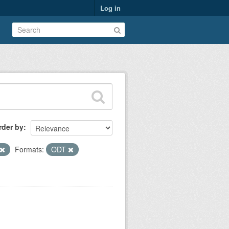
Log in
rder by
Formats:
ODT