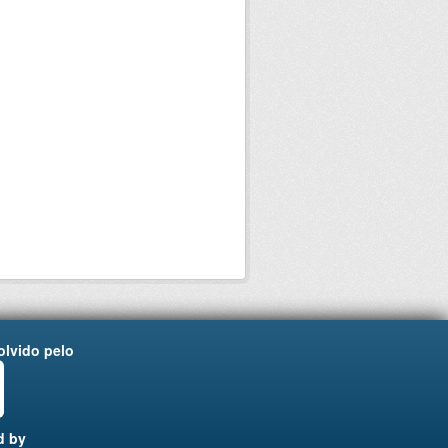
lvido pelo
d by