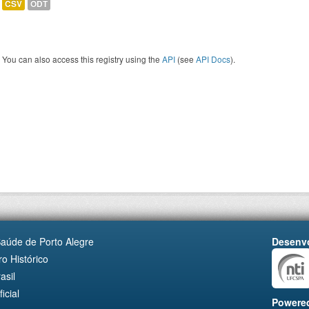
CSV
ODT
You can also access this registry using the
API
(see
API Docs
).
Saúde de Porto Alegre
Desenvo
o Histórico
asil
cial
Powere