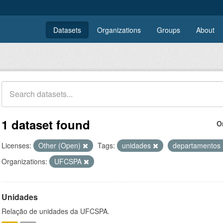
Datasets
Organizations
Groups
About
1 dataset found
O
Licenses:
Other (Open)
Tags:
unidades
departamentos
Organizations:
UFCSPA
Unidades
Relação de unidades da UFCSPA.