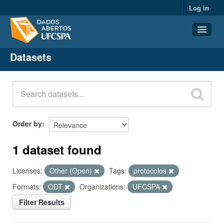
Log in
Datasets
Datasets
Organizations
Groups
About
Order by
1 dataset found
Licenses:
Other (Open)
Tags:
protocolos
Formats:
ODT
Organizations:
UFCSPA
Filter Results