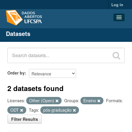
Log in
Datasets
Datasets
Organizations
Groups
About
Order by
2 datasets found
Licenses:
Other (Open)
Groups:
Ensino
Formats:
ODT
Tags:
pós-graduação
Filter Results